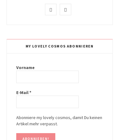
I
P
n
i
s
n
t
t
MY LOVELY COSMOS ABONNIEREN
a
e
g
r
Vorname
r
e
a
s
E-Mail
*
m
t
Abonniere my lovely cosmos, damit Du keinen
Artikel mehr verpasst.