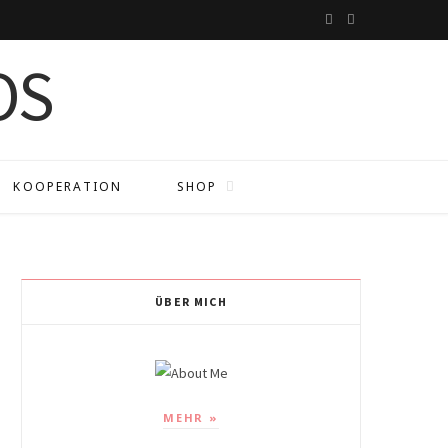
I
P
n
i
s
n
t
t
a
e
KOOPERATION
SHOP
g
r
r
e
a
s
ÜBER MICH
m
t
MEHR »