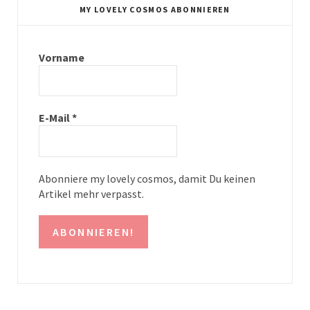
t
t
MY LOVELY COSMOS ABONNIEREN
a
e
g
r
Vorname
r
e
a
s
E-Mail
*
m
t
Abonniere my lovely cosmos, damit Du keinen
Artikel mehr verpasst.