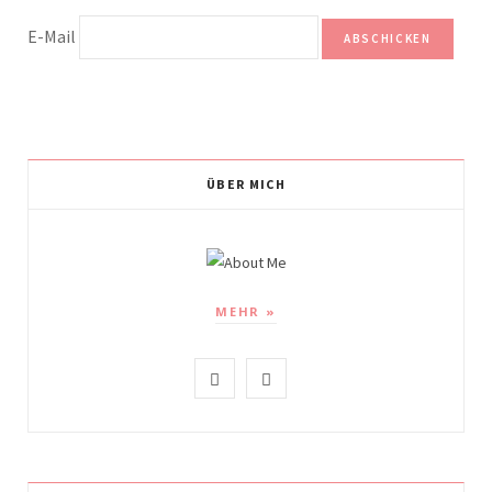
E-Mail
ÜBER MICH
MEHR »
I
P
n
i
s
n