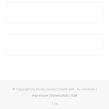
© Copyright my lovely cosmos | made with
by Gerdislav |
Impressum
|
Datenschutz
|
AGB
Top