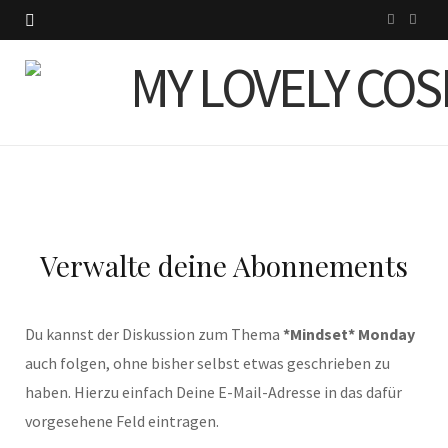
I
P
n
i
s
n
t
t
a
e
g
r
Verwalte deine Abonnements
r
e
a
s
Du kannst der Diskussion zum Thema
*Mindset* Monday
m
t
auch folgen, ohne bisher selbst etwas geschrieben zu
haben. Hierzu einfach Deine E-Mail-Adresse in das dafür
vorgesehene Feld eintragen.