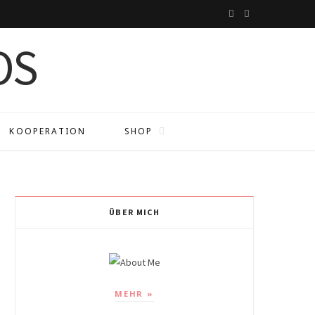
I
P
n
i
s
n
t
t
a
e
KOOPERATION
SHOP
g
r
r
e
a
s
ÜBER MICH
m
t
MEHR »