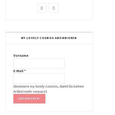
I
P
n
i
s
n
t
t
MY LOVELY COSMOS ABONNIEREN
a
e
g
r
Vorname
r
e
E-Mail
*
a
s
m
t
Abonniere my lovely cosmos, damit Du keinen
Artikel mehr verpasst.