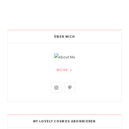
ÜBER MICH
MEHR »
I
P
n
i
s
n
t
t
MY LOVELY COSMOS ABONNIEREN