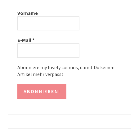
a
e
g
r
Vorname
r
e
a
s
E-Mail
*
m
t
Abonniere my lovely cosmos, damit Du keinen
Artikel mehr verpasst.