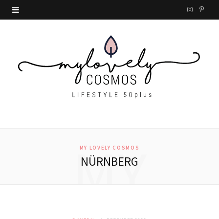
I
P
n
i
s
n
t
t
a
e
g
r
r
e
MY
a
s
MY LOVELY COSMOS
NÜRNBERG
m
t