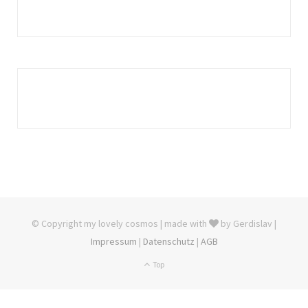
© Copyright my lovely cosmos | made with
by Gerdislav |
Impressum
|
Datenschutz
|
AGB
Top