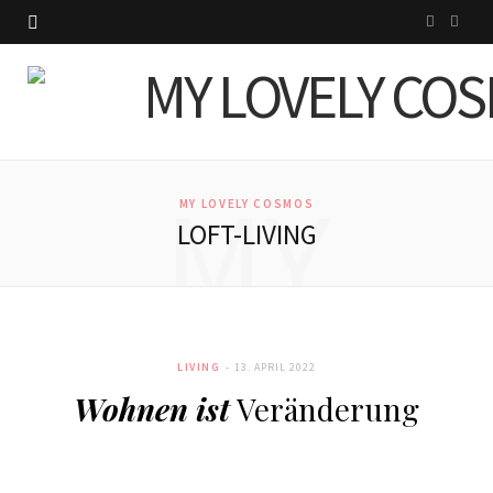
I
P
n
i
s
n
t
t
MY
a
e
MY LOVELY COSMOS
LOFT-LIVING
g
r
r
e
a
s
LIVING
13. APRIL 2022
m
t
LOVELY
Wohnen ist
Veränderung