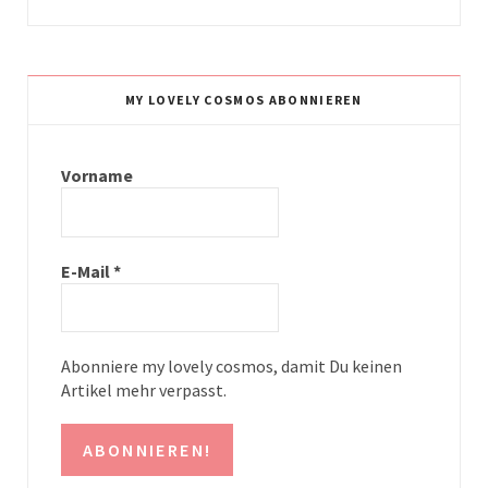
n
i
s
n
t
t
MY LOVELY COSMOS ABONNIEREN
a
e
g
r
Vorname
r
e
a
s
E-Mail
*
m
t
Abonniere my lovely cosmos, damit Du keinen
Artikel mehr verpasst.