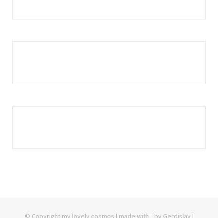
© Copyright my lovely cosmos | made with
by Gerdislav |