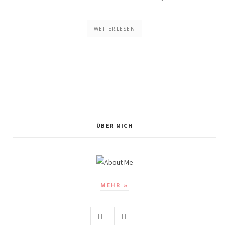
WEITERLESEN
ÜBER MICH
MEHR »
I
P