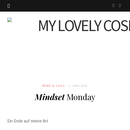
I
P
n
i
s
n
t
t
a
e
g
r
r
e
MIND & SOUL
1. JUNI 2026
a
s
Mindset
Monday
m
t
Ein Ende auf meine Art