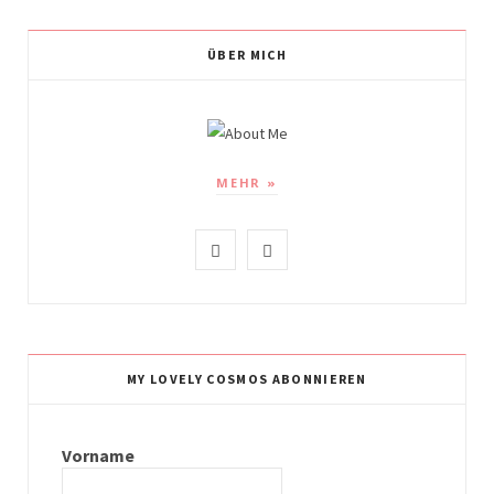
ÜBER MICH
MEHR »
I
P
n
i
s
n
t
t
MY LOVELY COSMOS ABONNIEREN
a
e
g
r
Vorname