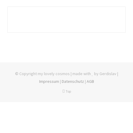
© Copyright my lovely cosmos | made with
by Gerdislav |
Impressum
|
Datenschutz
|
AGB
Top