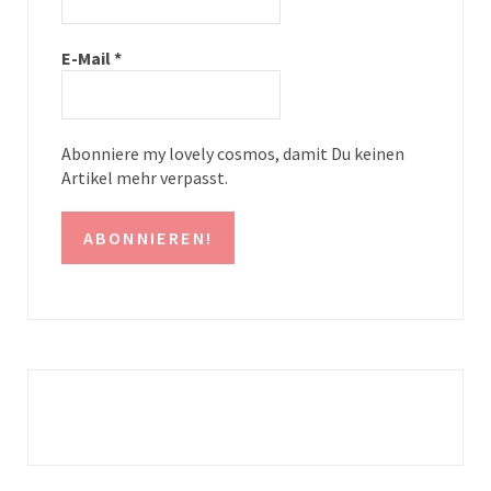
r
e
a
s
E-Mail
*
m
t
Abonniere my lovely cosmos, damit Du keinen
Artikel mehr verpasst.