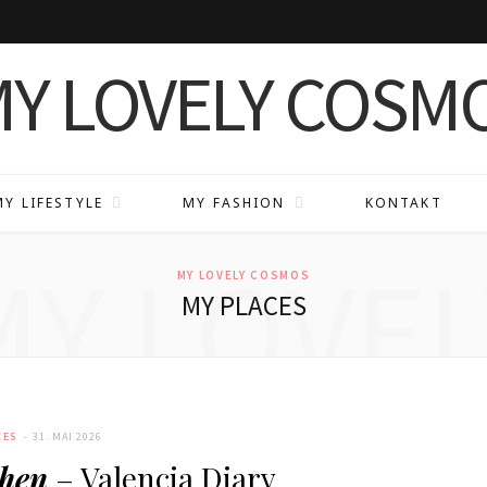
MY LIFESTYLE
MY FASHION
KONTAKT
MY LOVEL
MY LOVELY COSMOS
MY PLACES
CES
31. MAI 2026
hen
– Valencia Diary