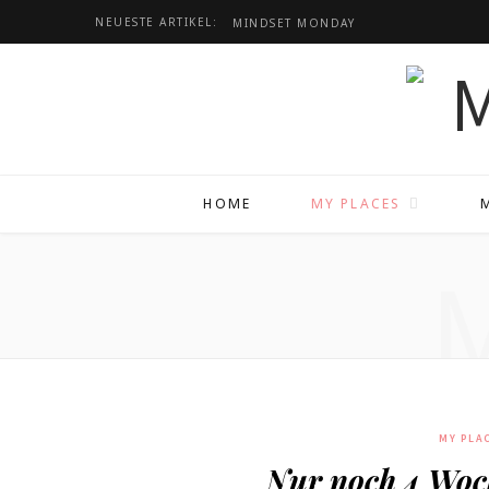
NEUESTE ARTIKEL:
MINDSET
MONDAY
HOME
MY PLACES
MY PLA
Nur noch 4 Woc