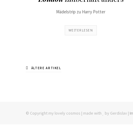
Mädelstrip zu Harry Potter
WEITERLESEN
ÄLTERE ARTIKEL
© Copyright my lovely cosmos | made with
by Gerdislav |
I