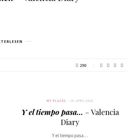
COSMO
ITERLESEN
290
MY PLACES
19. APRIL 2026
Y el tiempo pasa…
– Valencia
Diary
Y el tiempo pasa…