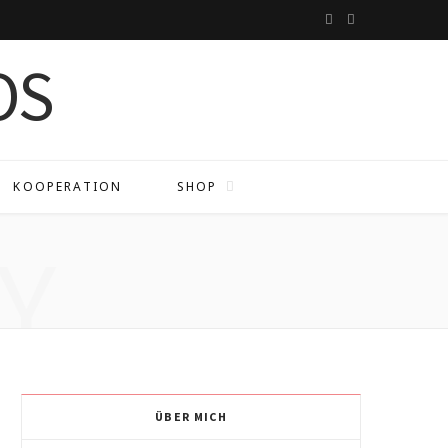
I
P
n
i
s
n
t
t
a
e
KOOPERATION
SHOP
g
r
Y
r
e
a
s
m
t
ÜBER MICH