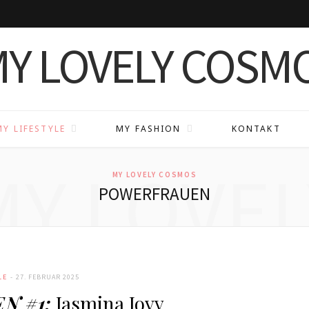
MY LIFESTYLE
MY FASHION
KONTAKT
MY LOVEL
MY LOVELY COSMOS
POWERFRAUEN
LE
27. FEBRUAR 2025
N #1:
Jasmina Jovy