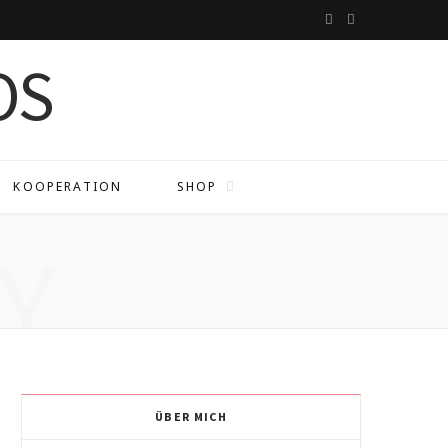
I
P
n
i
s
n
t
t
a
e
KOOPERATION
SHOP
g
r
Y
r
e
a
s
m
t
ÜBER MICH