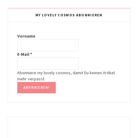
s
n
t
t
MY LOVELY COSMOS ABONNIEREN
a
e
g
r
Vorname
r
e
E-Mail
*
a
s
m
t
Abonniere my lovely cosmos, damit Du keinen Artikel
mehr verpasst.