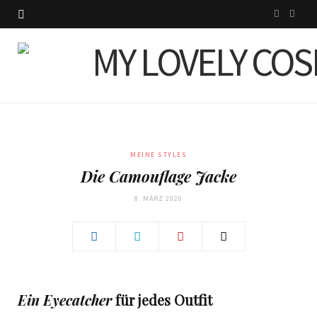
I
P
n
i
s
n
t
t
a
e
g
r
MEINE STYLES
Die Camouflage Jacke
r
e
8. MÄRZ 2020
a
s
m
t
Ein Eyecatcher
für jedes Outfit