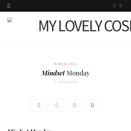
I
P
n
i
s
n
t
t
a
e
g
r
MIND & SOUL
Mindset
Monday
r
e
27. JANUAR 2025
a
s
m
t