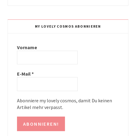
n
i
s
n
t
t
MY LOVELY COSMOS ABONNIEREN
a
e
g
r
Vorname
r
e
a
s
E-Mail
*
m
t
Abonniere my lovely cosmos, damit Du keinen
Artikel mehr verpasst.