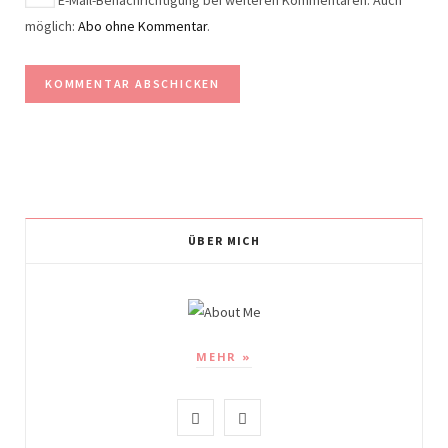
möglich:
Abo ohne Kommentar
.
ÜBER MICH
MEHR »
I
P