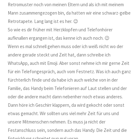
Retromuster noch von meinen Eltern und als ich mit meinem
Mann zusammengezogen bin, da hatten wir eine schwarz-gelbe
Retrotapete. Lang lang ist es her. 😉
So wie es dir früher mit Herzklopfen und Telefonhörer
aufknallen ergangen ist, das kenne ich auch noch. 😉
Wenn es mal schnell gehen muss oder ich weiß nicht wo der
andere gerade steckt und Zeit hat, dann schreibe ich
WhatsApp, auch mit Emoji. Aber sonst nehme ich mir gerne Zeit
für ein Telefongespräch, auch vom Festnetz. Was ich auch ganz
fürchterlich finde und da habe ich auch welche von in der
Familie, das Handy beim Telefonieren auf Laut stellen und der
oder die andere macht dann nebenher noch etwas anderes.
Dann höre ich Geschirr klappern, da wird gekocht oder sonst
etwas gemacht. Wir sollten uns viel mehr Zeit für uns und
unsere Mitmenschen nehmen. Es muss ja nicht der
Festanschluss sein, sondern auch das Handy. Die Zeit und die
Entwicklung schreitet nun mal voran.