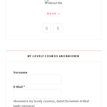
MEHR »
I
P
n
i
s
n
t
t
MY LOVELY COSMOS ABONNIEREN
a
e
g
r
Vorname
r
e
E-Mail
*
a
s
m
t
Abonniere my lovely cosmos, damit Du keinen Artikel
mehr verpasst.