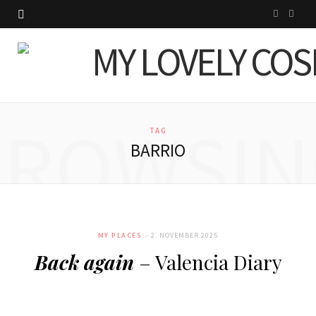
I
P
n
i
s
n
t
t
BROWSIN
a
e
TAG
BARRIO
g
r
r
e
a
s
MY PLACES
2. NOVEMBER 2025
m
t
Back again
– Valencia Diary