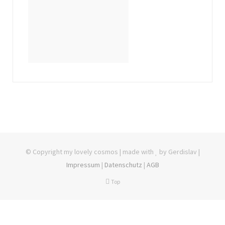
© Copyright my lovely cosmos | made with
by Gerdislav |
Impressum
|
Datenschutz
|
AGB
Top