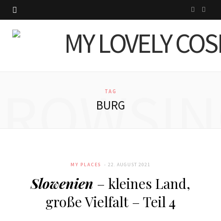
I
P
n
i
s
n
t
t
BROWSIN
a
e
TAG
BURG
g
r
r
e
a
s
MY PLACES
22. AUGUST 2021
m
t
Slowenien
– kleines Land,
große Vielfalt – Teil 4