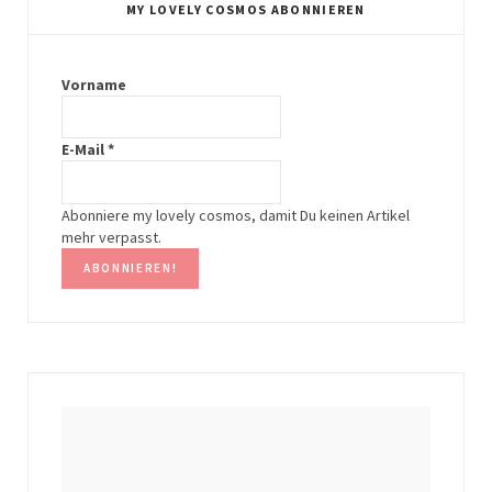
t
t
MY LOVELY COSMOS ABONNIEREN
a
e
g
r
Vorname
r
e
E-Mail
*
a
s
m
t
Abonniere my lovely cosmos, damit Du keinen Artikel
mehr verpasst.