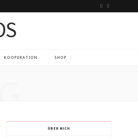
I
P
n
i
s
n
t
t
a
e
KOOPERATION
SHOP
g
r
G
r
e
a
s
m
t
ÜBER MICH