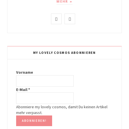
MEHR »
I
P
n
i
s
n
t
t
MY LOVELY COSMOS ABONNIEREN
a
e
g
r
Vorname
r
e
E-Mail
*
a
s
m
t
Abonniere my lovely cosmos, damit Du keinen Artikel
mehr verpasst.