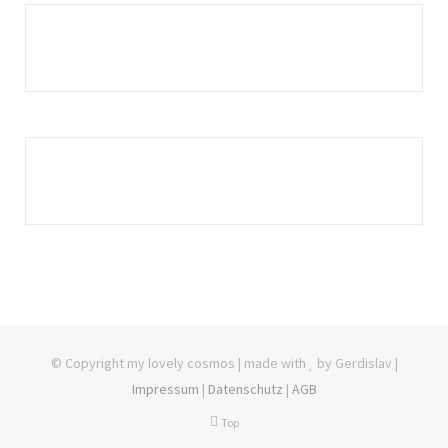
© Copyright my lovely cosmos | made with
by Gerdislav |
Impressum
|
Datenschutz
|
AGB
Top