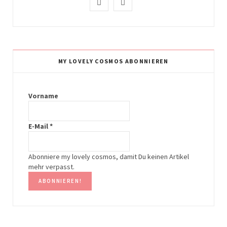
I
P
n
i
s
n
t
t
MY LOVELY COSMOS ABONNIEREN
a
e
g
r
Vorname
r
e
E-Mail
*
a
s
m
t
Abonniere my lovely cosmos, damit Du keinen Artikel
mehr verpasst.