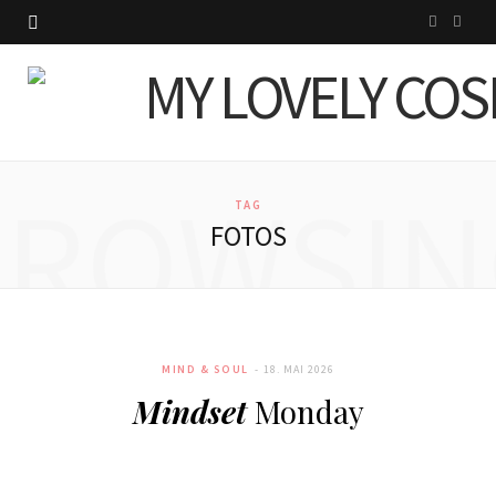
I
P
n
i
s
n
t
t
BROWSIN
a
e
TAG
FOTOS
g
r
r
e
a
s
MIND & SOUL
18. MAI 2026
m
t
Mindset
Monday