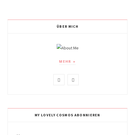
ÜBER MICH
MEHR »
I
P
n
i
s
n
t
t
MY LOVELY COSMOS ABONNIEREN
a
e