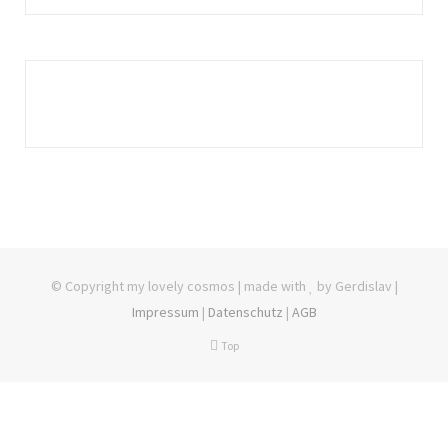
© Copyright my lovely cosmos | made with
by Gerdislav |
Impressum
|
Datenschutz
|
AGB
Top