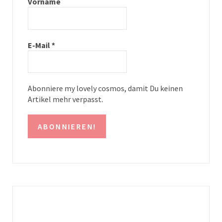
g
r
Vorname
r
e
a
s
E-Mail
*
m
t
Abonniere my lovely cosmos, damit Du keinen
Artikel mehr verpasst.