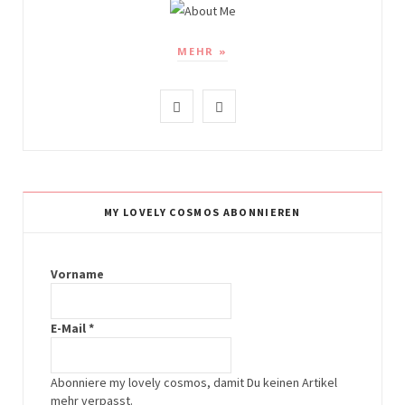
MEHR »
I
P
n
i
s
n
t
t
MY LOVELY COSMOS ABONNIEREN
a
e
g
r
Vorname
r
e
E-Mail
*
a
s
m
t
Abonniere my lovely cosmos, damit Du keinen Artikel
mehr verpasst.