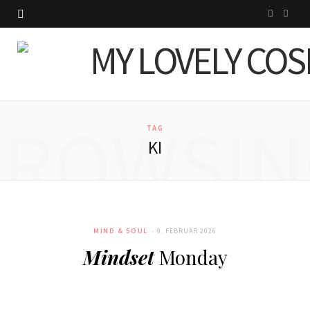
I
P
n
i
s
n
t
t
BROWSIN
a
e
TAG
KI
g
r
r
e
a
s
MIND & SOUL
9. FEBRUAR 2026
m
t
Mindset
Monday