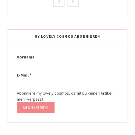
I
P
n
i
s
n
t
t
MY LOVELY COSMOS ABONNIEREN
a
e
g
r
Vorname
r
e
E-Mail
*
a
s
m
t
Abonniere my lovely cosmos, damit Du keinen Artikel
mehr verpasst.