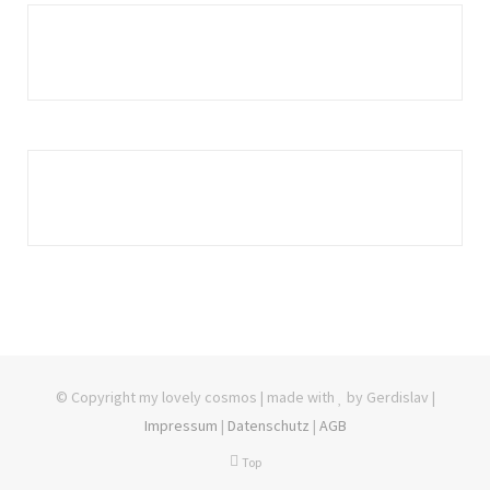
© Copyright my lovely cosmos | made with
by Gerdislav |
Impressum
|
Datenschutz
|
AGB
Top