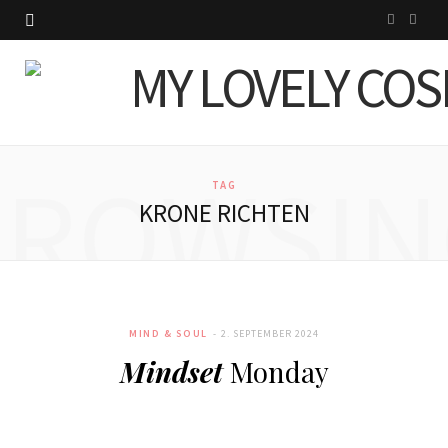
I
P
n
i
s
n
t
t
BROWSIN
a
e
TAG
KRONE RICHTEN
g
r
r
e
a
s
MIND & SOUL
2. SEPTEMBER 2024
m
t
Mindset
Monday