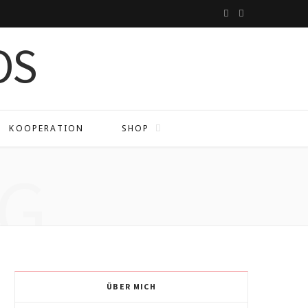
I
P
n
i
s
n
t
t
a
e
KOOPERATION
SHOP
g
r
G
r
e
a
s
m
t
ÜBER MICH