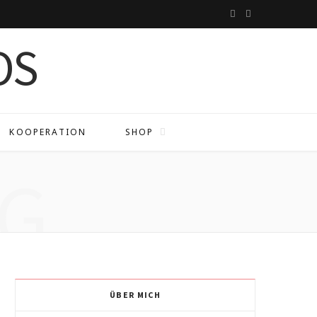
I
P
n
i
s
n
t
t
a
e
KOOPERATION
SHOP
g
r
G
r
e
a
s
m
t
ÜBER MICH