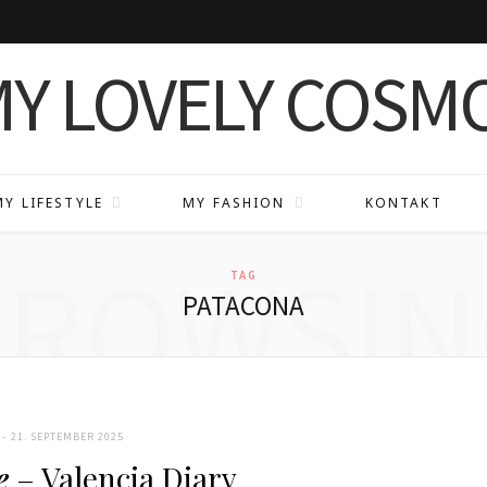
MY LIFESTYLE
MY FASHION
KONTAKT
BROWSIN
TAG
PATACONA
21. SEPTEMBER 2025
e
– Valencia Diary