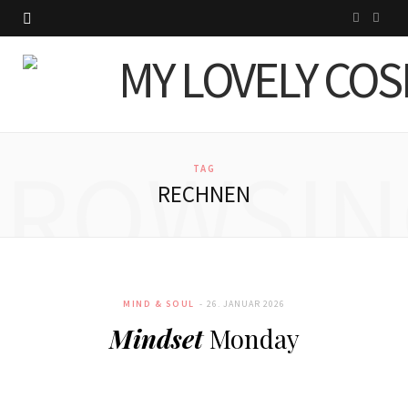
I
P
n
i
s
n
t
t
BROWSIN
a
e
TAG
RECHNEN
g
r
r
e
a
s
MIND & SOUL
26. JANUAR 2026
m
t
Mindset
Monday