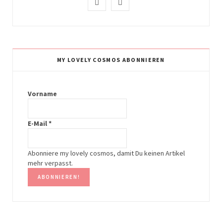
I
P
n
i
s
n
t
t
MY LOVELY COSMOS ABONNIEREN
a
e
g
r
Vorname
r
e
E-Mail
*
a
s
m
t
Abonniere my lovely cosmos, damit Du keinen Artikel
mehr verpasst.