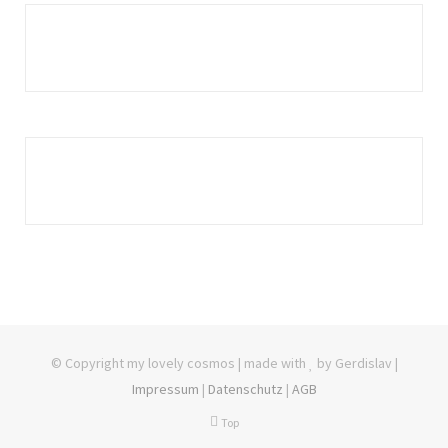
© Copyright my lovely cosmos | made with
by Gerdislav |
Impressum
|
Datenschutz
|
AGB
Top