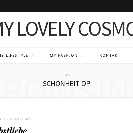
MY LIFESTYLE
MY FASHION
KONTAKT
BROWSIN
TAG
SCHÖNHEIT-OP
OUL
21. MÄRZ 2021
bstliebe