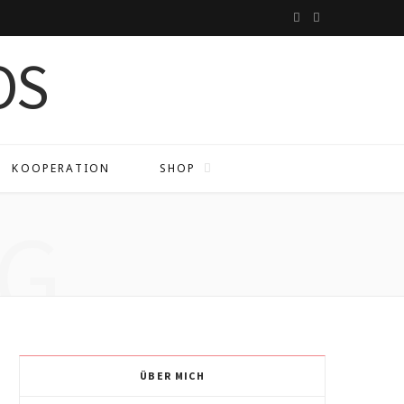
I
P
n
i
s
n
t
t
a
e
KOOPERATION
SHOP
g
r
G
r
e
a
s
m
t
ÜBER MICH