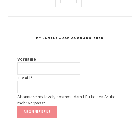
I
P
n
i
s
n
t
t
MY LOVELY COSMOS ABONNIEREN
a
e
g
r
Vorname
r
e
E-Mail
*
a
s
m
t
Abonniere my lovely cosmos, damit Du keinen Artikel
mehr verpasst.