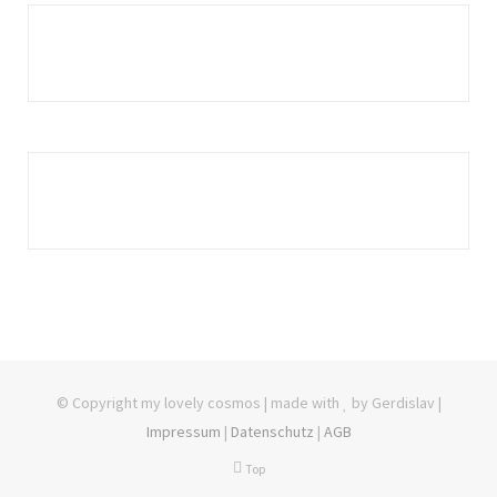
© Copyright my lovely cosmos | made with
by Gerdislav |
Impressum
|
Datenschutz
|
AGB
Top