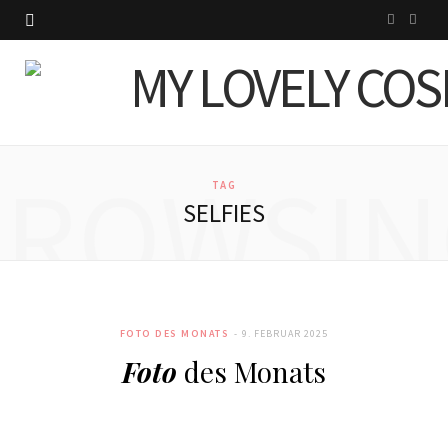
I
P
n
i
s
n
t
t
BROWSIN
a
e
TAG
SELFIES
g
r
r
e
a
s
FOTO DES MONATS
9. FEBRUAR 2025
m
t
Foto
des Monats