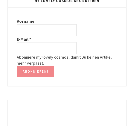
MY LOVELY COSMOS ABONNIEREN
a
e
g
r
Vorname
r
e
E-Mail
*
a
s
m
t
Abonniere my lovely cosmos, damit Du keinen Artikel
mehr verpasst.