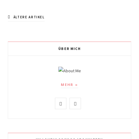
ÄLTERE ARTIKEL
ÜBER MICH
MEHR »
I
P
n
i
s
n
t
t