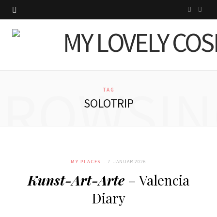
I
P
n
i
s
n
t
t
BROWSIN
a
e
TAG
SOLOTRIP
g
r
r
e
a
s
MY PLACES
7. JANUAR 2026
m
t
Kunst-Art-Arte
– Valencia
Diary