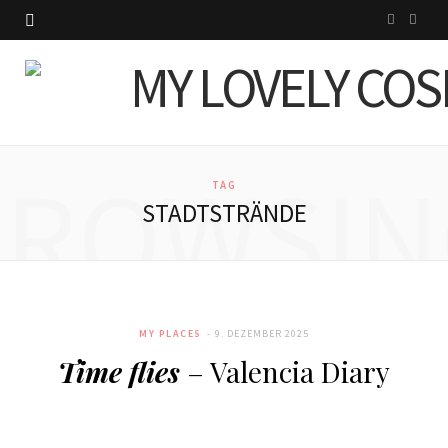
I
P
n
i
s
n
t
t
BROWSIN
a
e
TAG
STADTSTRÄNDE
g
r
r
e
a
s
MY PLACES
9. DEZEMBER 2025
m
t
Time flies
– Valencia Diary