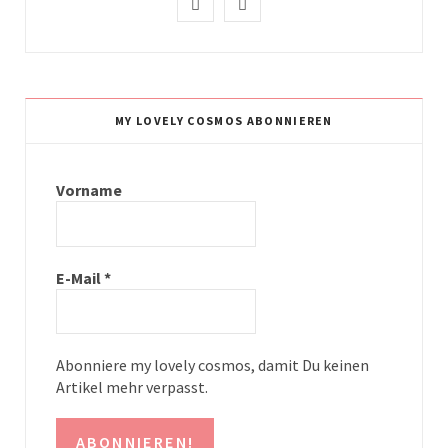
I
P
n
i
s
n
t
t
MY LOVELY COSMOS ABONNIEREN
a
e
g
r
Vorname
r
e
a
s
E-Mail
*
m
t
Abonniere my lovely cosmos, damit Du keinen
Artikel mehr verpasst.