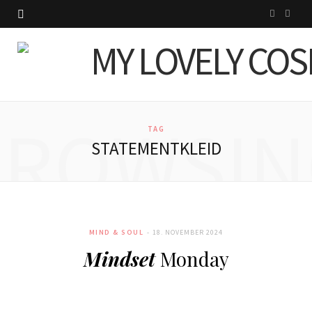
I
P
n
i
s
n
t
t
BROWSIN
a
e
TAG
STATEMENTKLEID
g
r
r
e
a
s
MIND & SOUL
18. NOVEMBER 2024
m
t
Mindset
Monday