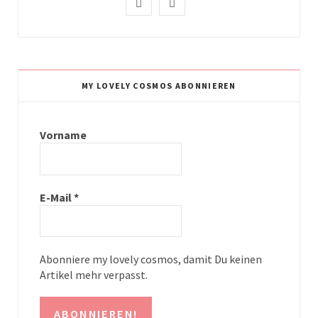
I
P
n
i
s
n
t
t
MY LOVELY COSMOS ABONNIEREN
a
e
g
r
Vorname
r
e
a
s
E-Mail
*
m
t
Abonniere my lovely cosmos, damit Du keinen
Artikel mehr verpasst.