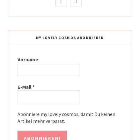
I
P
n
i
s
n
t
t
MY LOVELY COSMOS ABONNIEREN
a
e
g
r
Vorname
r
e
a
s
E-Mail
*
m
t
Abonniere my lovely cosmos, damit Du keinen
Artikel mehr verpasst.