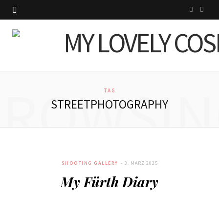
I
P
n
i
s
n
t
t
BROWSIN
a
e
TAG
STREETPHOTOGRAPHY
g
r
r
e
a
s
SHOOTING GALLERY
3. MÄRZ 2025
m
t
My Fürth Diary