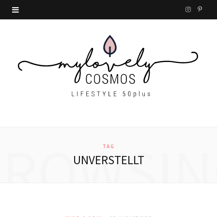
I
P
n
i
s
n
t
t
a
e
g
r
r
e
BROWSIN
a
s
TAG
UNVERSTELLT
m
t