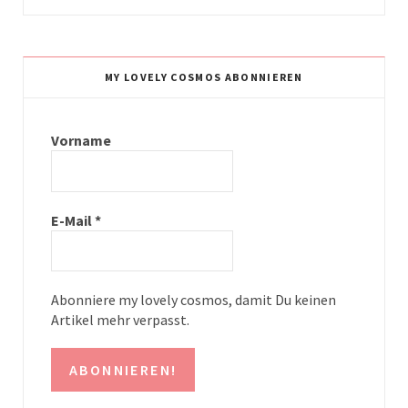
n
i
s
n
t
t
MY LOVELY COSMOS ABONNIEREN
a
e
g
r
Vorname
r
e
a
s
E-Mail
*
m
t
Abonniere my lovely cosmos, damit Du keinen
Artikel mehr verpasst.