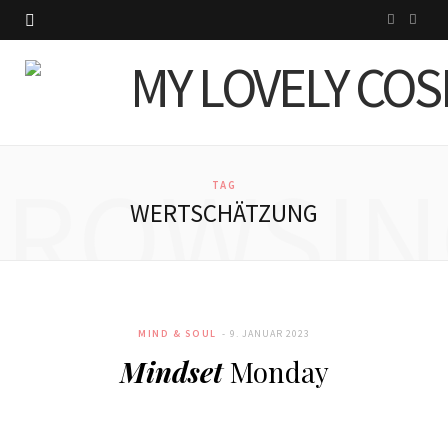
I
P
n
i
s
n
t
t
BROWSIN
a
e
TAG
WERTSCHÄTZUNG
g
r
r
e
a
s
MIND & SOUL
9. JANUAR 2023
m
t
Mindset
Monday