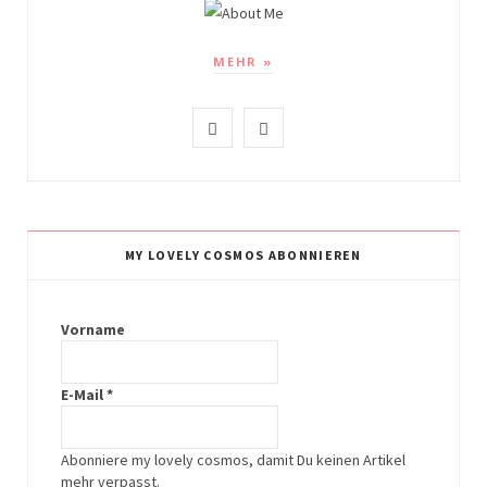
MEHR »
I
P
n
i
s
n
t
t
MY LOVELY COSMOS ABONNIEREN
a
e
g
r
Vorname
r
e
E-Mail
*
a
s
m
t
Abonniere my lovely cosmos, damit Du keinen Artikel
mehr verpasst.