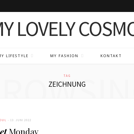
MY LIFESTYLE
MY FASHION
KONTAKT
BROWSIN
TAG
ZEICHNUNG
OUL
13. JUNI 2022
et
Monday