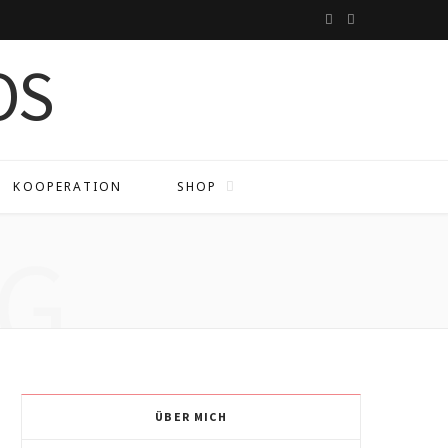
I
P
n
i
s
n
t
t
a
e
KOOPERATION
SHOP
g
r
G
r
e
a
s
m
t
ÜBER MICH