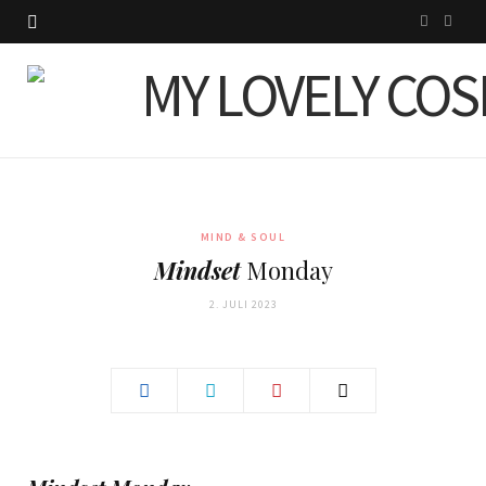
I
P
n
i
s
n
t
t
a
e
g
r
MIND & SOUL
Mindset
Monday
r
e
2. JULI 2023
a
s
m
t