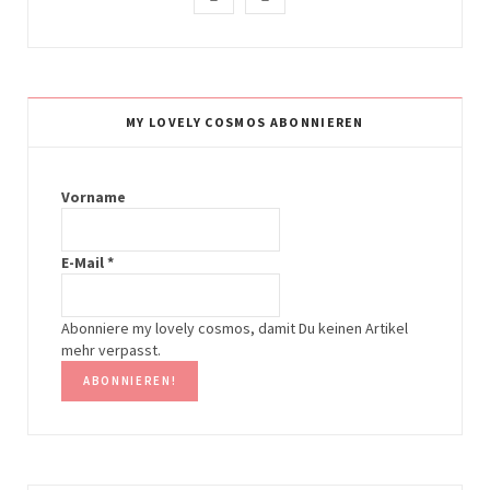
n
i
s
n
t
t
MY LOVELY COSMOS ABONNIEREN
a
e
g
r
Vorname
r
e
E-Mail
*
a
s
m
t
Abonniere my lovely cosmos, damit Du keinen Artikel
mehr verpasst.