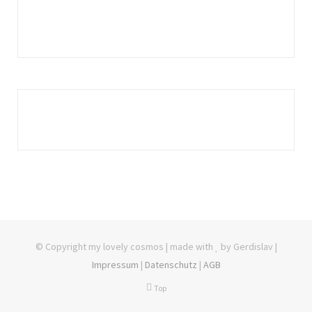
© Copyright my lovely cosmos | made with
by Gerdislav |
Impressum
|
Datenschutz
|
AGB
Top