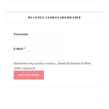
s
n
t
t
MY LOVELY COSMOS ABONNIEREN
a
e
g
r
Vorname
r
e
E-Mail
*
a
s
m
t
Abonniere my lovely cosmos, damit Du keinen Artikel
mehr verpasst.