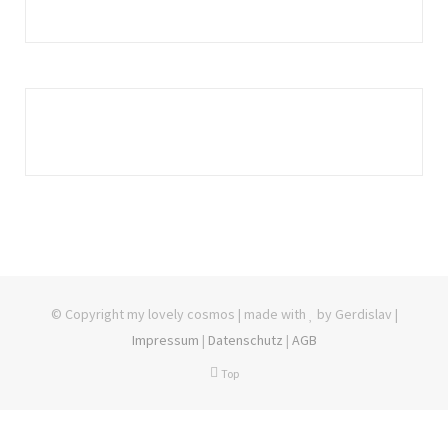
© Copyright my lovely cosmos | made with
by Gerdislav |
Impressum
|
Datenschutz
|
AGB
Top