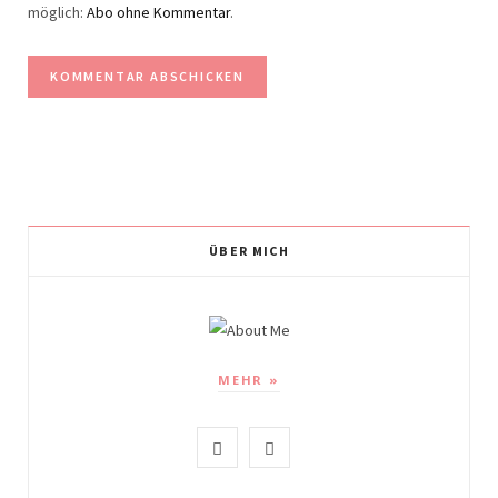
möglich:
Abo ohne Kommentar
.
ÜBER MICH
MEHR »
I
P
n
i