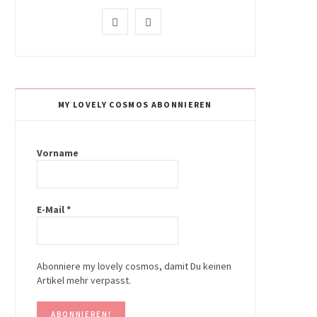
I
P
n
i
s
n
t
t
MY LOVELY COSMOS ABONNIEREN
a
e
g
r
Vorname
r
e
a
s
E-Mail
*
m
t
Abonniere my lovely cosmos, damit Du keinen
Artikel mehr verpasst.