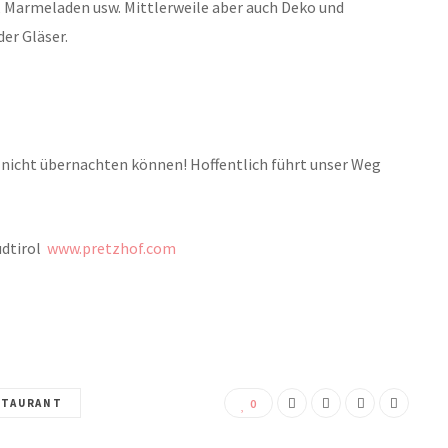
f, Marmeladen usw. Mittlerweile aber auch Deko und
der Gläser.
f nicht übernachten können! Hoffentlich führt unser Weg
üdtirol
www.pretzhof.com
STAURANT
0