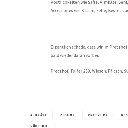
Köstlichkeiten wie Säfte, Almkäse, Sen
Accessoires wie Kissen, Felle, Besteck o
Eigentlich schade, dass wir im Pretzho
bald wieder daran vorbei.
Pretzhof, Tulfer 259, Wiesen/Pfitsch, S
ALMKÄSE
BIOHOF
PRETZHOF
RE
SÜDTIROL