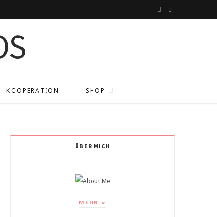
I
P
n
i
s
n
t
t
a
e
KOOPERATION
SHOP
g
r
r
e
a
s
ÜBER MICH
m
t
MEHR »