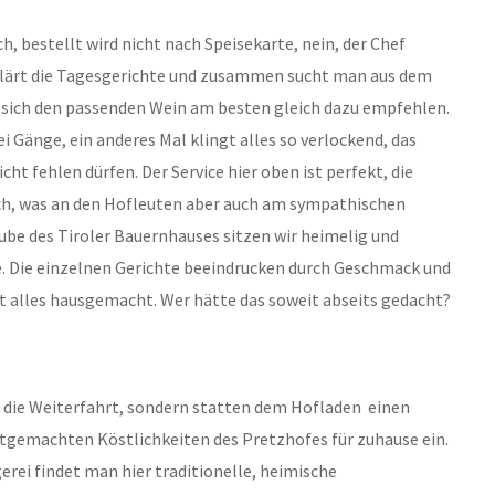
ch, bestellt wird nicht nach Speisekarte, nein, der Chef
klärt die Tagesgerichte und zusammen sucht man aus dem
 sich den passenden Wein am besten gleich dazu empfehlen.
i Gänge, ein anderes Mal klingt alles so verlockend, das
ht fehlen dürfen. Der Service hier oben ist perfekt, die
ch, was an den Hofleuten aber auch am sympathischen
stube des Tiroler Bauernhauses sitzen wir heimelig und
e. Die einzelnen Gerichte beeindrucken durch Geschmack und
st alles hausgemacht. Wer hätte das soweit abseits gedacht?
f die Weiterfahrt, sondern statten dem Hofladen einen
tgemachten Köstlichkeiten des Pretzhofes für zuhause ein.
rei findet man hier traditionelle, heimische