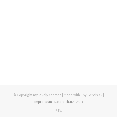
© Copyright my lovely cosmos | made with
by Gerdislav |
Impressum
|
Datenschutz
|
AGB
Top