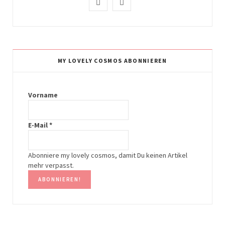
I
P
n
i
s
n
t
t
MY LOVELY COSMOS ABONNIEREN
a
e
g
r
Vorname
r
e
E-Mail
*
a
s
m
t
Abonniere my lovely cosmos, damit Du keinen Artikel
mehr verpasst.