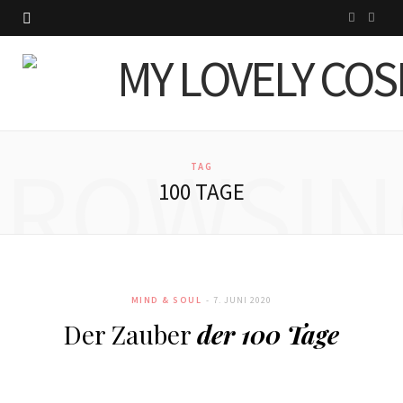
I
P
n
i
s
n
t
t
BROWSIN
a
e
TAG
100 TAGE
g
r
r
e
a
s
MIND & SOUL
7. JUNI 2020
m
t
Der Zauber
der 100 Tage