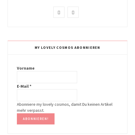
I
P
n
i
s
n
t
t
MY LOVELY COSMOS ABONNIEREN
a
e
g
r
Vorname
r
e
E-Mail
*
a
s
m
t
Abonniere my lovely cosmos, damit Du keinen Artikel
mehr verpasst.