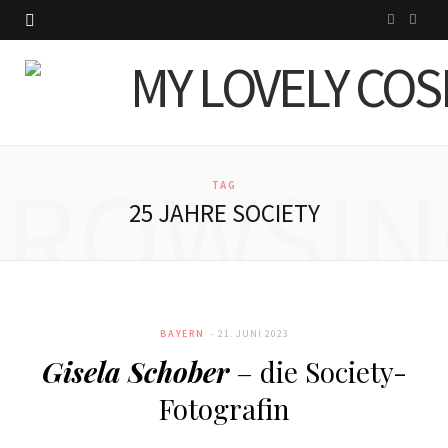
I
P
n
i
s
n
t
t
BROWSIN
a
e
TAG
25 JAHRE SOCIETY
g
r
r
e
a
s
BAYERN
21. JUNI 2023
m
t
Gisela Schober
– die Society-
Fotografin