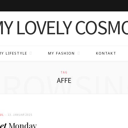
MY LIFESTYLE
MY FASHION
KONTAKT
BROWSIN
TAG
AFFE
UL
13. JANUAR 2025
et
Monday