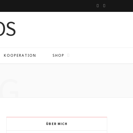
I
P
n
i
s
n
t
t
a
e
KOOPERATION
SHOP
g
r
G
r
e
a
s
m
t
ÜBER MICH