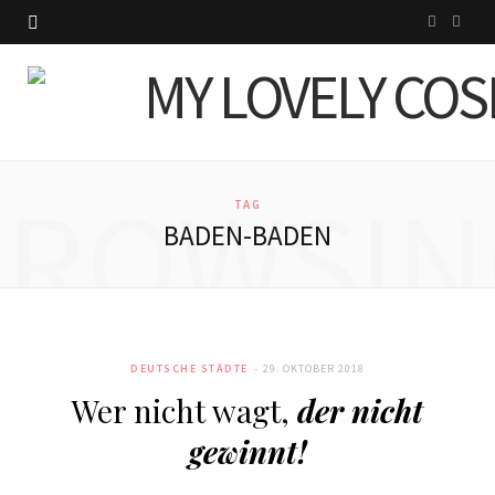
I
P
n
i
s
n
t
t
BROWSIN
a
e
TAG
BADEN-BADEN
g
r
r
e
a
s
DEUTSCHE STÄDTE
29. OKTOBER 2018
m
t
Wer nicht wagt,
der nicht
gewinnt!