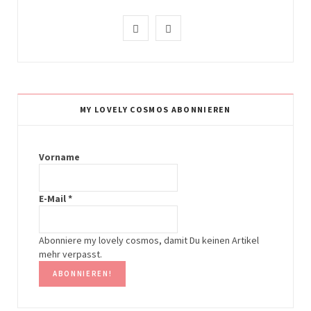
I
P
n
i
s
n
t
t
MY LOVELY COSMOS ABONNIEREN
a
e
g
r
Vorname
r
e
E-Mail
*
a
s
m
t
Abonniere my lovely cosmos, damit Du keinen Artikel
mehr verpasst.