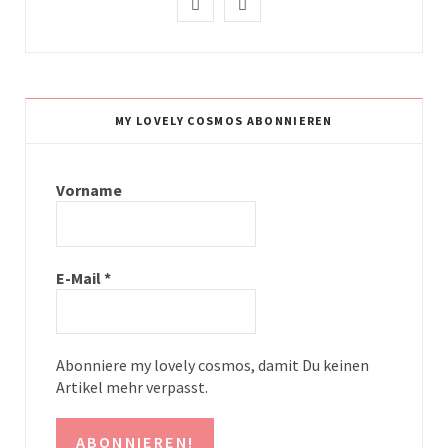
I
P
n
i
s
n
t
t
MY LOVELY COSMOS ABONNIEREN
a
e
g
r
Vorname
r
e
a
s
E-Mail
*
m
t
Abonniere my lovely cosmos, damit Du keinen
Artikel mehr verpasst.