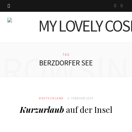
I
P
n
i
s
n
t
t
BROWSIN
a
e
TAG
BERZDORFER SEE
g
r
r
e
a
s
DEUTSCHLAND
6. FEBRUAR 2024
m
t
Kurzurlaub
auf der Insel