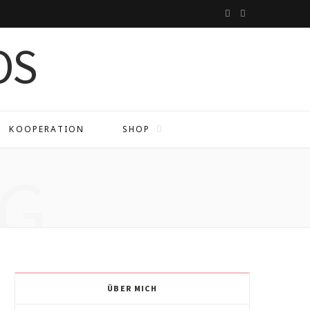
I
P
n
i
s
n
t
t
a
e
KOOPERATION
SHOP
g
r
G
r
e
a
s
m
t
ÜBER MICH