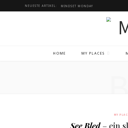
NEUESTE ARTIKEL:
MINDSET
MONDAY
HOME
MY PLACES
MY PLAC
See Bled
– ein s