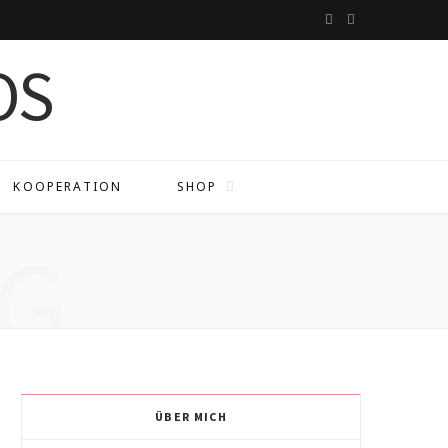
I
P
n
i
s
n
t
t
a
e
KOOPERATION
SHOP
g
r
G
r
e
a
s
m
t
ÜBER MICH