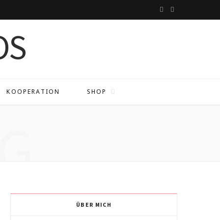
I
P
n
i
s
n
t
t
a
e
KOOPERATION
SHOP
g
r
G
r
e
a
s
m
t
ÜBER MICH