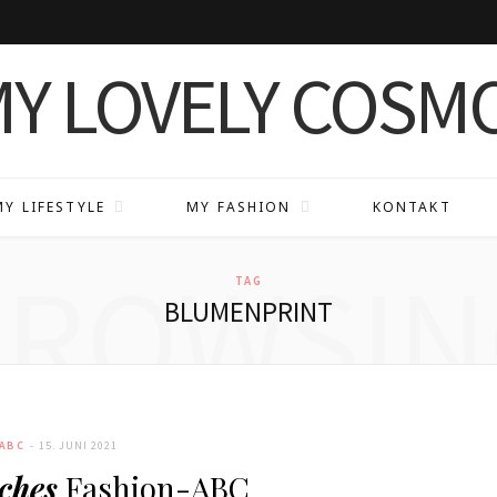
MY LIFESTYLE
MY FASHION
KONTAKT
BROWSIN
TAG
BLUMENPRINT
-ABC
15. JUNI 2021
ches
Fashion-ABC