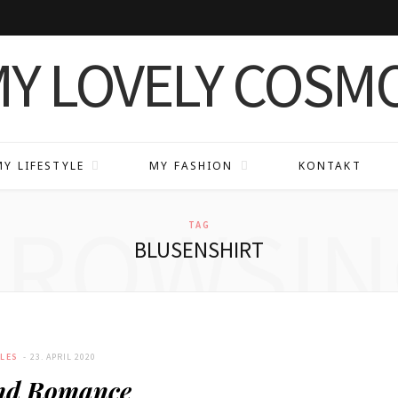
MY LIFESTYLE
MY FASHION
KONTAKT
BROWSIN
TAG
BLUSENSHIRT
YLES
23. APRIL 2020
nd Romance