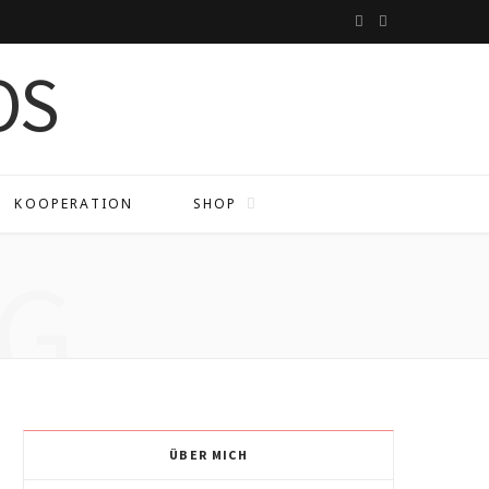
I
P
n
i
s
n
t
t
a
e
KOOPERATION
SHOP
g
r
G
r
e
a
s
m
t
ÜBER MICH