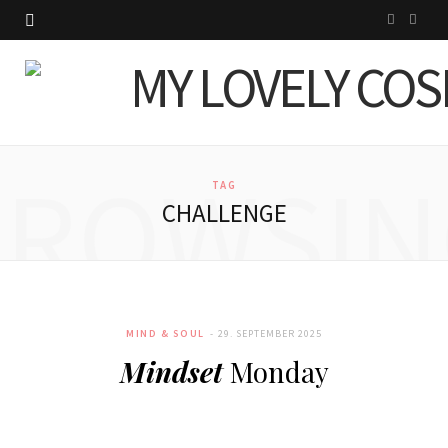
I
P
n
i
s
n
t
t
BROWSIN
a
e
TAG
CHALLENGE
g
r
r
e
a
s
MIND & SOUL
29. SEPTEMBER 2025
m
t
Mindset
Monday