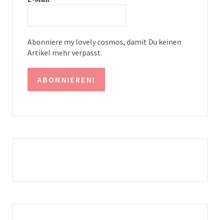
m
t
Abonniere my lovely cosmos, damit Du keinen
Artikel mehr verpasst.