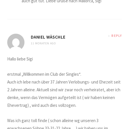
auch gut tut. Liebe Grüße nach Mallorca, Sigi
REPLY
DANIEL WÄSCHLE
11 MONATEN AGO
Hallo liebe Sigi
erstmal „Willkommen im Club der Singles“.
Auch ich lebe nach über 37 Jahren Verlobungs- und Ehezeit seit
2 Jahren alleine. Aktuell sind wir zwar noch verheiratet, aber ich
denke, wenn das Vermögen aufgeteilt ist ( wir haben keinen
Ehevertrag) , wird auch dies vollzogen.
Was ich ganz toll finde ( schon alleine wg unseren 3
erwachsenen Söhne 33-31-22 Jahre …) wir haben uns im