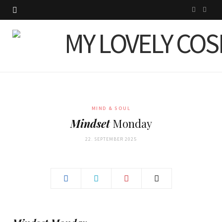
I
P
n
i
s
n
t
t
a
e
g
r
MIND & SOUL
Mindset
Monday
r
e
22. SEPTEMBER 2025
a
s
m
t