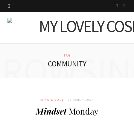
I
P
n
i
s
n
t
t
BROWSIN
a
e
TAG
COMMUNITY
g
r
r
e
a
s
MIND & SOUL
29. JANUAR 2024
m
t
Mindset
Monday