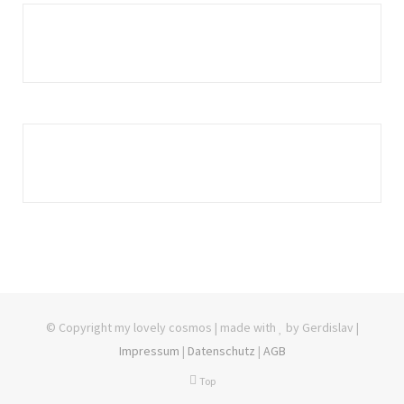
© Copyright my lovely cosmos | made with
by Gerdislav |
Impressum
|
Datenschutz
|
AGB
Top