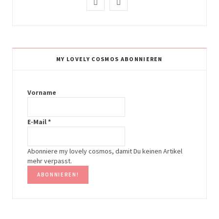
I
P
n
i
s
n
t
t
MY LOVELY COSMOS ABONNIEREN
a
e
g
r
Vorname
r
e
E-Mail
*
a
s
m
t
Abonniere my lovely cosmos, damit Du keinen Artikel
mehr verpasst.