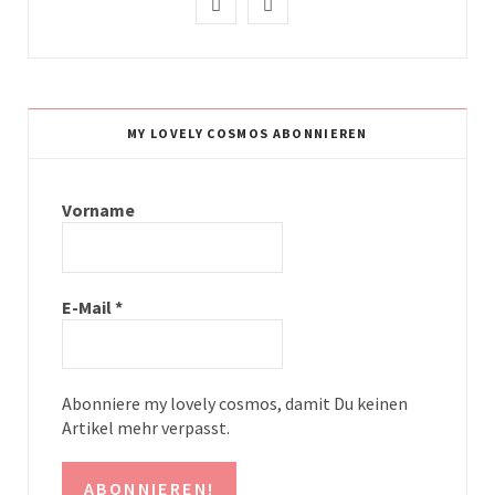
I
P
n
i
s
n
t
t
MY LOVELY COSMOS ABONNIEREN
a
e
g
r
Vorname
r
e
a
s
E-Mail
*
m
t
Abonniere my lovely cosmos, damit Du keinen
Artikel mehr verpasst.