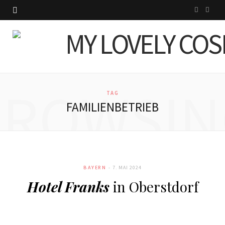
I
P
n
i
s
n
t
t
BROWSIN
a
e
TAG
FAMILIENBETRIEB
g
r
r
e
a
s
BAYERN
7. MAI 2024
m
t
Hotel Franks
in Oberstdorf