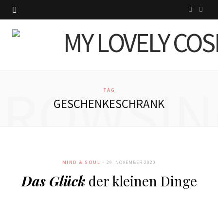
I
P
n
i
s
n
t
t
BROWSIN
a
e
TAG
GESCHENKESCHRANK
g
r
r
e
a
s
MIND & SOUL
29. NOVEMBER 2020
m
t
Das Glück
der kleinen Dinge