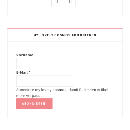
I
P
n
i
s
n
t
t
MY LOVELY COSMOS ABONNIEREN
a
e
g
r
Vorname
r
e
E-Mail
*
a
s
m
t
Abonniere my lovely cosmos, damit Du keinen Artikel
mehr verpasst.