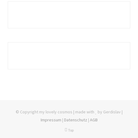
© Copyright my lovely cosmos | made with
by Gerdislav |
Impressum
|
Datenschutz
|
AGB
Top