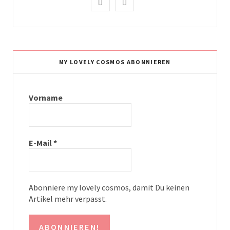
I
P
n
i
s
n
t
t
MY LOVELY COSMOS ABONNIEREN
a
e
g
r
Vorname
r
e
a
s
E-Mail
*
m
t
Abonniere my lovely cosmos, damit Du keinen
Artikel mehr verpasst.