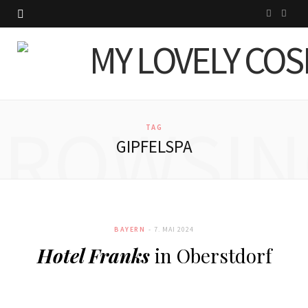
I
P
n
i
s
n
t
t
BROWSIN
a
e
TAG
GIPFELSPA
g
r
r
e
a
s
BAYERN
7. MAI 2024
m
t
Hotel Franks
in Oberstdorf