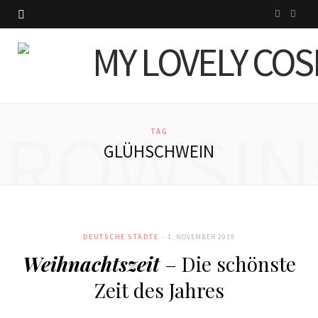
I
P
n
i
s
n
t
t
BROWSIN
a
e
TAG
GLÜHSCHWEIN
g
r
r
e
a
s
DEUTSCHE STÄDTE
1. NOVEMBER 2019
m
t
Weihnachtszeit
– Die schönste
Zeit des Jahres