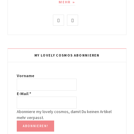
MEHR »
I
P
n
i
s
n
t
t
MY LOVELY COSMOS ABONNIEREN
a
e
g
r
Vorname
r
e
E-Mail
*
a
s
m
t
Abonniere my lovely cosmos, damit Du keinen Artikel
mehr verpasst.