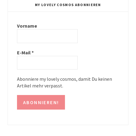
t
t
MY LOVELY COSMOS ABONNIEREN
a
e
g
r
Vorname
r
e
a
s
E-Mail
*
m
t
Abonniere my lovely cosmos, damit Du keinen
Artikel mehr verpasst.