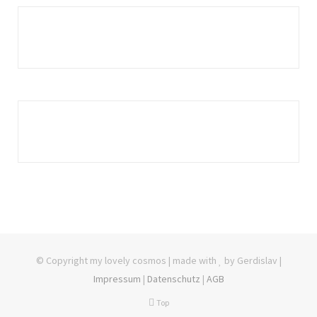
© Copyright my lovely cosmos | made with
by Gerdislav |
Impressum
|
Datenschutz
|
AGB
Top