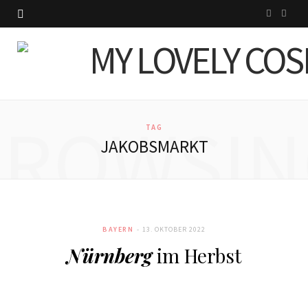
I
P
n
i
s
n
t
t
BROWSIN
a
e
TAG
JAKOBSMARKT
g
r
r
e
a
s
BAYERN
13. OKTOBER 2022
m
t
Nürnberg
im Herbst